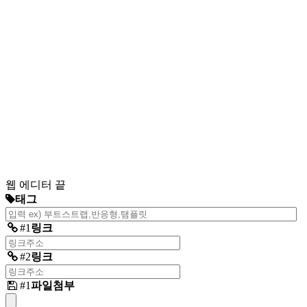
웹 에디터 끝
태그
#1
링크
#2
링크
#1
파일첨부