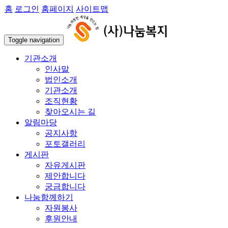
홈
로그인
홈페이지
사이트맵
Toggle navigation
기관소개
인사말
법인소개
기관소개
조직현황
찾아오시는 길
알림마당
공지사항
포토갤러리
게시판
자유게시판
제안합니다
궁금합니다
나눔함께하기
자원봉사
후원안내