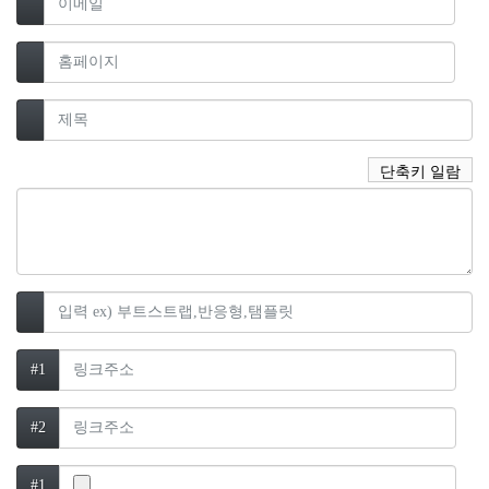
이메일
홈페이지
제목 필수
단축키 일람
태그
링크
#1
링크
#2
파일첨부
#1