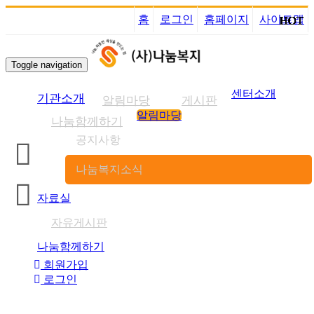
홈
로그인
홈페이지
사이트맵
HOT
HOT
HOT
HOT
HOT
HOT
HOT
HOT
HOT
HOT
HOT
HOT
HOT
HOT
HOT
Toggle navigation
센터소개
기관소개
알림마당
게시판
알림마당
나눔함께하기
공지사항
나눔복지소식
자료실
자유게시판
나눔함께하기
회원가입
로그인